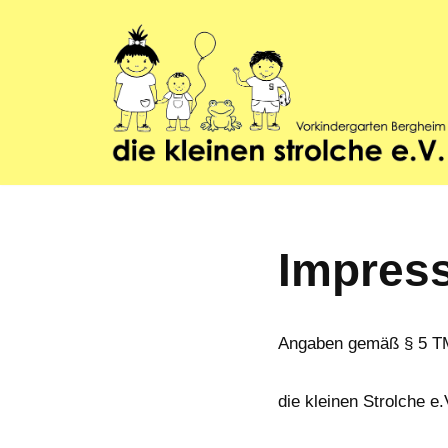
Skip
to
content
Impres
Angaben gemäß § 5 TM
die kleinen Strolche e.