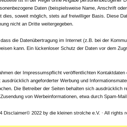
ebseite ist in der Regel ohne Angabe personenbezogener D
rsonenbezogene Daten (beispielsweise Name, Anschrift ode
t dies, soweit möglich, stets auf freiwilliger Basis. Diese D
ung nicht an Dritte weitergegeben.
 dass die Datenübertragung im Internet (z.B. bei der Kommun
eisen kann. Ein lückenloser Schutz der Daten vor dem Zugrif
hmen der Impressumspflicht veröffentlichten Kontaktdaten d
 ausdrücklich angeforderter Werbung und Informationsmateri
chen. Die Betreiber der Seiten behalten sich ausdrücklich re
n Zusendung von Werbeinformationen, etwa durch Spam-Mails
 Disclaimer© 2022 by die kleinen strolche e.V. · All rights 