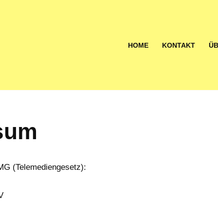
HOME
KONTAKT
ÜB
sum
G (Telemediengesetz):
V